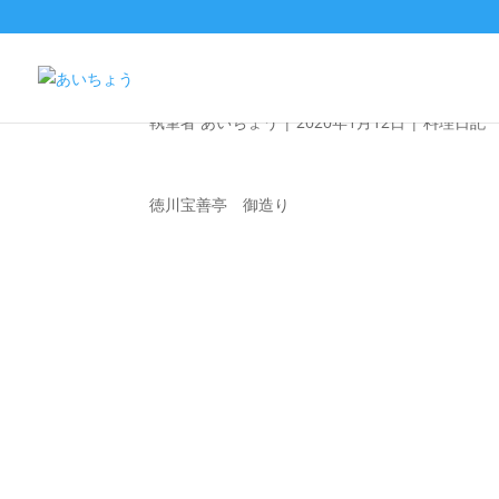
料理写真
執筆者
あいちょう
|
2020年1月12日
|
料理日記
徳川宝善亭 御造り