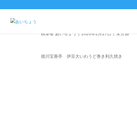
料理写真
執筆者
あいちょう
|
2020年2月27日
|
未分類
徳川宝善亭 伊豆大いわうど巻き利久焼き