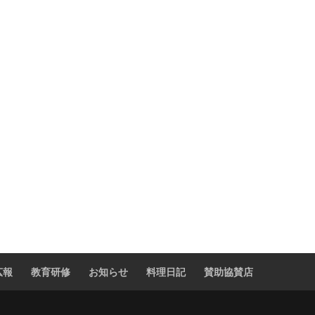
広報
教育研修
お知らせ
料理日記
賛助協賛店