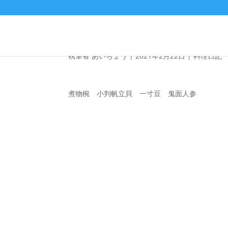
料理写真
執筆者
あいちょう
|
2021年2月22日
|
料理日記
煮物椀 小判帆立貝 一寸豆 鬼面人参