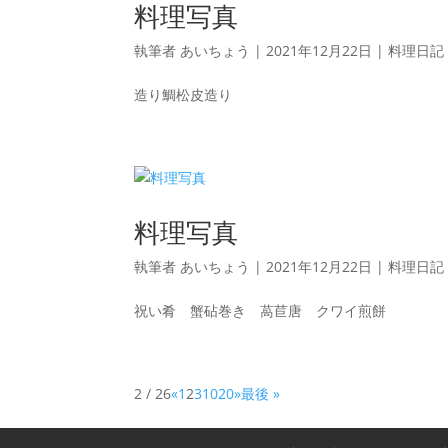
料理写真
執筆者
あいちょう
|
2021年12月22日
|
料理日記
造り鯛松皮造り
料理写真
執筆者
あいちょう
|
2021年12月22日
|
料理日記
祝い肴 蟹砧巻き 萵苣唐 クワイ煎餅
2 / 26
«
1
2
3
10
20
»
最後 »