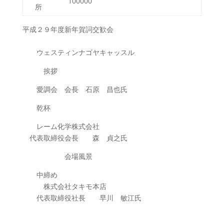
100000
所
平成２９年度新年賀詞交歓会
ウェスティンナゴヤキャッスル
挨拶
愛調会 会長 石原 昌也氏
乾杯
レーム化学株式会社
代表取締役会長 森 貞之氏
会場風景
中締め
株式会社タキモ本店
代表取締役社長 早川 敏江氏