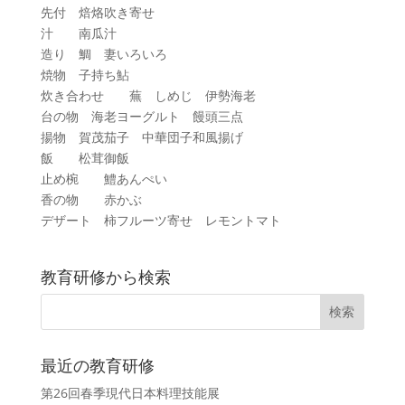
先付 焙烙吹き寄せ
汁 南瓜汁
造り 鯛 妻いろいろ
焼物 子持ち鮎
炊き合わせ 蕪 しめじ 伊勢海老
台の物 海老ヨーグルト 饅頭三点
揚物 賀茂茄子 中華団子和風揚げ
飯 松茸御飯
止め椀 鱧あんぺい
香の物 赤かぶ
デザート 柿フルーツ寄せ レモントマト
教育研修から検索
最近の教育研修
第26回春季現代日本料理技能展