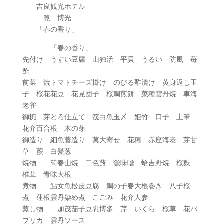
吉良観光ホテル
筧 博光
「春の香り」
「春の香り」
先付け うすい豆腐 山独活 平貝 うるい 防風 苺
酢
前菜 焼トマトチーズ掛け のびる酢漬け 黄身返し玉
子 桜花花豆 花見団子 桜鯛煎餅 菜種雲丹焼 車海
老雀
御椀 芽とろ仕立て 筏白魚玉〆 姫竹 口子 土筆
花弁百合根 木の芽
御造り 細魚藤造り 莫大寄せ 花穂 赤座海老 芽甘
草 蕨 白髪葱
焼物 筍春山焼 二色蕗 鶯味噌 蛤吉野焼 桜麩
椎茸 青味大根
煮物 鮎女魚松皮豆腐 鯛の子春大根巻き 八子桜
煮 蓮根雲丹染め煮 こごみ 花弁人参
蒸し物 加茂茄子豆乳博多 芹 いくら 桜草 花パ
プリカ 雲丹ソース