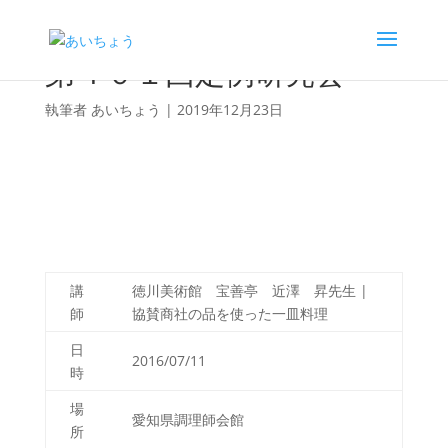
第４０１回定例研究会
執筆者
あいちょう
|
2019年12月23日
講
徳川美術館 宝善亭 近澤 昇先生 |
師
協賛商社の品を使った一皿料理
日
2016/07/11
時
場
愛知県調理師会館
所