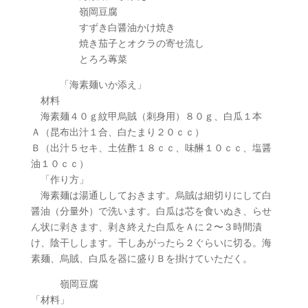
嶺岡豆腐
すずき白醤油かけ焼き
焼き茄子とオクラの寄せ流し
とろろ蓴菜
「海素麺いか添え」
材料
海素麺４０ｇ紋甲烏賊（刺身用）８０ｇ、白瓜１本
Ａ（昆布出汁１合、白たまり２０ｃｃ）
Ｂ（出汁５セキ、土佐酢１８ｃｃ、味醂１０ｃｃ、塩醤
油１０ｃｃ）
「作り方」
海素麺は湯通ししておきます。烏賊は細切りにして白
醤油（分量外）で洗います。白瓜は芯を食いぬき、らせ
ん状に剥きます、剥き終えた白瓜をＡに２〜３時間漬
け、陰干しします。干しあがったら２ぐらいに切る。海
素麺、烏賊、白瓜を器に盛りＢを掛けていただく。
嶺岡豆腐
「材料」