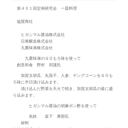
第４０１回定例研究会 一皿料理
協賛商社
ヒガシマル醤油株式会社
日東醸造株式会社
九重味淋株式会社
九重味淋のＧＯもろ味を使って
創意和食 野村 邦護氏
加賀太胡瓜、丸茄子、人参、ヤングコーンをＧＯも
ろ味に半日漬け込みます。
漬け込んだ野菜を天火で焼き、加賀太胡瓜の釜に盛
り込みます。
ヒガシマル醤油の胡麻ポン酢を使って
魚鉄 坂下 勇那氏
材料