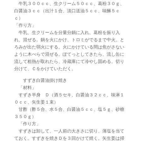
牛乳３００ｃｃ、生クリーム５０ｃｃ、葛粉３０ｇ、
白醤油３ｃｃ（出汁１合、淡口送油５ｃｃ、味醂５ｃ
ｃ）
「作り方」
牛乳、生クリームを分量分鍋に入れ、葛粉を振り入
れ、混ぜる。鍋を火にかけ、トロミがでるまで中火。と
ろみが出た弱火にする。火にかけている間は焦がさない
ように木べらで混ぜる。ぽてっとしてきたら、流し缶に
流して粗熱が取れたら、冷蔵庫にて冷やし固める。切り
分けて、Ｃをかけていただく。
すずき白醤油掛け焼き
「材料」
すずき半身 Ｄ（酒５セキ、白醤油３２ｃｃ、味淋１
０ｃｃ、矢生姜１束）
甘酢（酢５合、水５合、白醤油５ｃｃ、塩５ｇ、砂糖
３５０ｇ）
「作り方」
すずきは卸して、一人前の大きさに切り、薄塩を当て
ておく。すずきを焼きＤを３回かけて焼く。矢生姜は掃