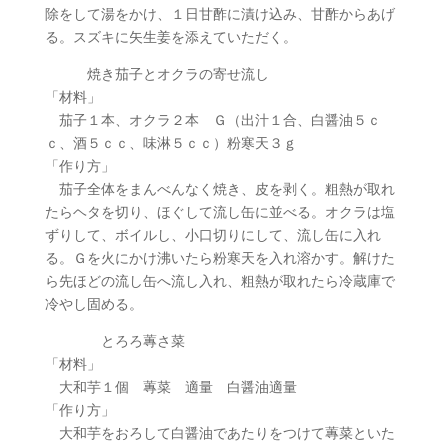
除をして湯をかけ、１日甘酢に漬け込み、甘酢からあげ
る。スズキに矢生姜を添えていただく。
焼き茄子とオクラの寄せ流し
「材料」
茄子１本、オクラ２本 Ｇ（出汁１合、白醤油５ｃ
ｃ、酒５ｃｃ、味淋５ｃｃ）粉寒天３ｇ
「作り方」
茄子全体をまんべんなく焼き、皮を剥く。粗熱が取れ
たらヘタを切り、ほぐして流し缶に並べる。オクラは塩
ずりして、ボイルし、小口切りにして、流し缶に入れ
る。Ｇを火にかけ沸いたら粉寒天を入れ溶かす。解けた
ら先ほどの流し缶へ流し入れ、粗熱が取れたら冷蔵庫で
冷やし固める。
とろろ蓴さ菜
「材料」
大和芋１個 蓴菜 適量 白醤油適量
「作り方」
大和芋をおろして白醤油であたりをつけて蓴菜といた