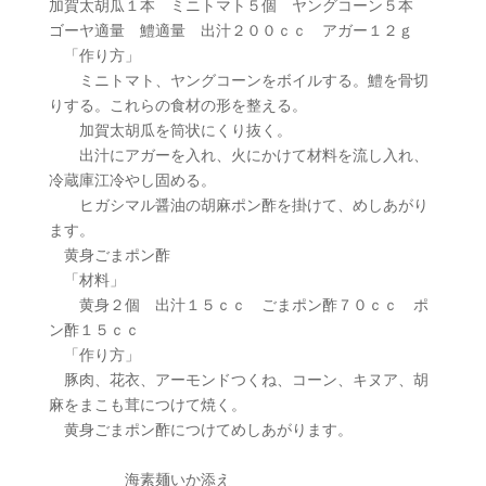
加賀太胡瓜１本 ミニトマト５個 ヤングコーン５本
ゴーヤ適量 鱧適量 出汁２００ｃｃ アガー１２ｇ
「作り方」
ミニトマト、ヤングコーンをボイルする。鱧を骨切
りする。これらの食材の形を整える。
加賀太胡瓜を筒状にくり抜く。
出汁にアガーを入れ、火にかけて材料を流し入れ、
冷蔵庫江冷やし固める。
ヒガシマル醤油の胡麻ポン酢を掛けて、めしあがり
ます。
黄身ごまポン酢
「材料」
黄身２個 出汁１５ｃｃ ごまポン酢７０ｃｃ ポ
ン酢１５ｃｃ
「作り方」
豚肉、花衣、アーモンドつくね、コーン、キヌア、胡
麻をまこも茸につけて焼く。
黄身ごまポン酢につけてめしあがります。
海素麺いか添え