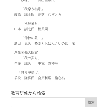
「秋恋う枯彩」
藤原 誠士氏 割烹 むぎとろ
「秋麗良月」
山本 訓之氏 松風園
「仲秋の昼 」
島田 晃氏 蕎麦とおばんさいの店 舷
厚生労働大臣賞
「秋の実り」
斉藤 誠氏 中電 遊神荘
「彩り串揚げ」
若松 隆喜氏 会席料理 櫓心祜
教育研修から検索