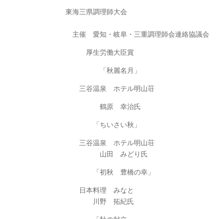
東海三県調理師大会
主催 愛知・岐阜・三重調理師会連絡協議会
厚生労働大臣賞
「秋麗名月」
三谷温泉 ホテル明山荘
鶴原 幸治氏
「ちいさい秋」
三谷温泉 ホテル明山荘
山田 みどり氏
「初秋 豊橋の幸」
日本料理 みなと
川野 拓紀氏