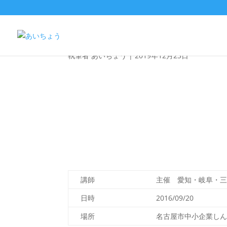
２０１６東海三県調理
執筆者
あいちょう
|
2019年12月23日
講師
主催 愛知・岐阜・
日時
2016/09/20
場所
名古屋市中小企業し